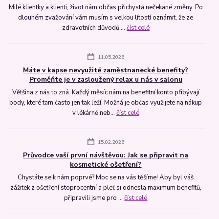
Milé klientky a klienti, život nám občas přichystá nečekané změny. Po
dlouhém zvažování vám musím s velkou lítostí oznámit, že ze
zdravotních důvodů ...
číst celé
11.05.2026
Máte v kapse nevyužité zaměstnanecké benefity?
Proměňte je v zasloužený relax u nás v salonu
Většina z nás to zná. Každý měsíc nám na benefitní konto přibývají
body, které tam často jen tak leží. Možná je občas využijete na nákup
v lékárně neb...
číst celé
15.02.2026
Průvodce vaší první návštěvou: Jak se připravit na
kosmetické ošetření?
Chystáte se k nám poprvé? Moc se na vás těšíme! Aby byl váš
zážitek z ošetření stoprocentní a pleť si odnesla maximum benefitů,
připravili jsme pro ...
číst celé