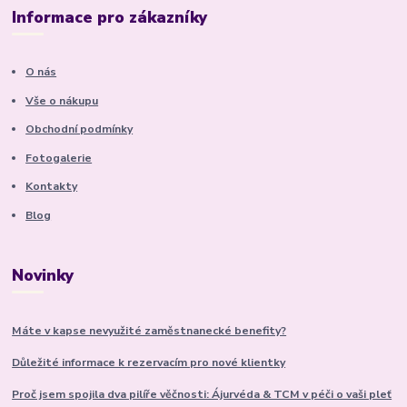
Informace pro zákazníky
O nás
Vše o nákupu
Obchodní podmínky
Fotogalerie
Kontakty
Blog
Novinky
Máte v kapse nevyužité zaměstnanecké benefity?
Důležité informace k rezervacím pro nové klientky
Proč jsem spojila dva pilíře věčnosti: Ájurvéda & TCM v péči o vaši pleť