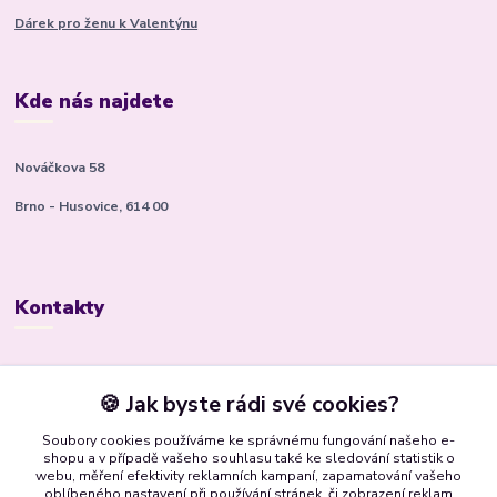
Dárek pro ženu k Valentýnu
Kde nás najdete
Nováčkova 58
Brno - Husovice, 614 00
Kontakty
Kateřina Kyslingová
+420 799 506 472
🍪 Jak byste rádi své cookies?
(Po-Pá, 8-16 hod.)
Soubory cookies používáme ke správnému fungování našeho e-
shopu a v případě vašeho souhlasu také ke sledování statistik o
bsbrno@gmail.com
webu, měření efektivity reklamních kampaní, zapamatování vašeho
oblíbeného nastavení při používání stránek, či zobrazení reklam