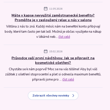
11.05.2026
Máte v kapse nevyužité zaměstnanecké benefity?
Proměňte je v zasloužený relax u nás v salonu
Většina z nás to zná. Každý měsíc nám na benefitní konto přibývají
body, které tam často jen tak leží. Možná je občas využijete na nákup
v lékárně neb...
číst celé
15.02.2026
Průvodce vaší první návštěvou: Jak se připravit na
kosmetické ošetření?
Chystáte se k nám poprvé? Moc se na vás těšíme! Aby byl váš
zážitek z ošetření stoprocentní a pleť si odnesla maximum benefitů,
připravili jsme pro ...
číst celé
Zobrazit všechny novinky