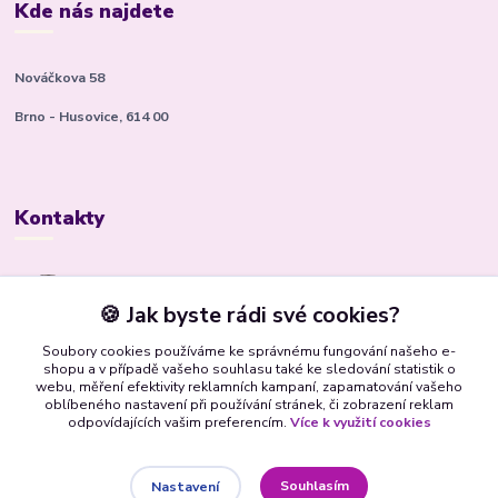
Kde nás najdete
Nováčkova 58
Brno - Husovice, 614 00
Kontakty
Kateřina Kyslingová
+420 799 506 472
🍪 Jak byste rádi své cookies?
(Po-Pá, 8-16 hod.)
Soubory cookies používáme ke správnému fungování našeho e-
shopu a v případě vašeho souhlasu také ke sledování statistik o
bsbrno@gmail.com
webu, měření efektivity reklamních kampaní, zapamatování vašeho
oblíbeného nastavení při používání stránek, či zobrazení reklam
odpovídajících vašim preferencím.
Více k využití cookies
Souhlasím
Nastavení