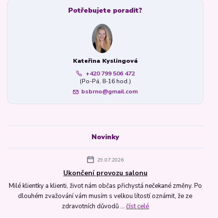
Potřebujete poradit?
Kateřina Kyslingová
+420 799 506 472
(Po-Pá, 8-16 hod.)
bsbrno@gmail.com
Novinky
29.07.2026
Ukončení provozu salonu
Milé klientky a klienti, život nám občas přichystá nečekané změny. Po
dlouhém zvažování vám musím s velkou lítostí oznámit, že ze
zdravotních důvodů ...
číst celé