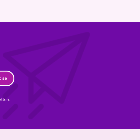
t se
tteru.