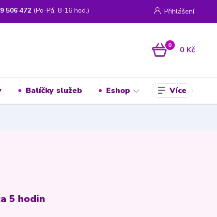
9 506 472
(Po-Pá, 8-16 hod.)
Přihlášení
0
0 Kč
Více
y
Balíčky služeb
Eshop
ca 5 hodin