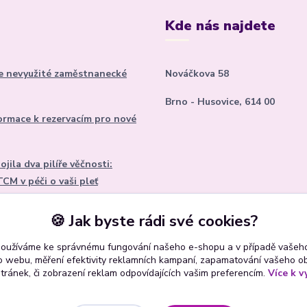
Kde nás najdete
e nevyužité zaměstnanecké
Nováčkova 58
Brno - Husovice, 614 00
formace k rezervacím pro nové
ojila dva pilíře věčnosti:
CM v péči o vaši pleť
enu k Valentýnu
🍪 Jak byste rádi své cookies?
používáme ke správnému fungování našeho e-shopu a v případě vašeho
k o webu, měření efektivity reklamních kampaní, zapamatování vašeho o
stránek, či zobrazení reklam odpovídajících vašim preferencím.
Více k v