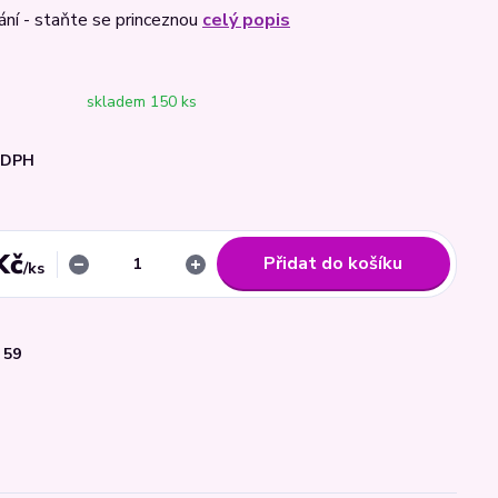
kání - staňte se princeznou
celý popis
skladem 150 ks
i DPH
Kč
Přidat do košíku
/
ks
59