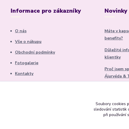
Informace pro zákazníky
Novinky
O nás
Máte v kaps
benefity?
Vše o nákupu
Důležité in
Obchodní podmínky
klientky
Fotogalerie
Proč jsem sp
Kontakty
Ájurvéda & T
Blog
Dárek pro ž
Soubory cookies 
sledování statisti
při používání 
Copyright 2026 Beauty Style Brno. Všechna práva vyhrazena.