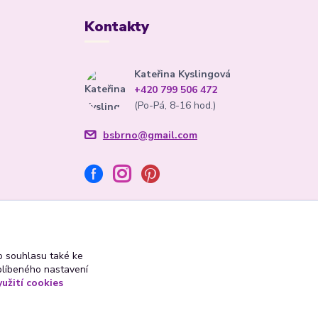
Kontakty
Kateřina Kyslingová
+420 799 506 472
(Po-Pá, 8-16 hod.)
bsbrno@gmail.com
 souhlasu také ke
blíbeného nastavení
yužití cookies
Vytvořeno na
Eshop-rychle.cz