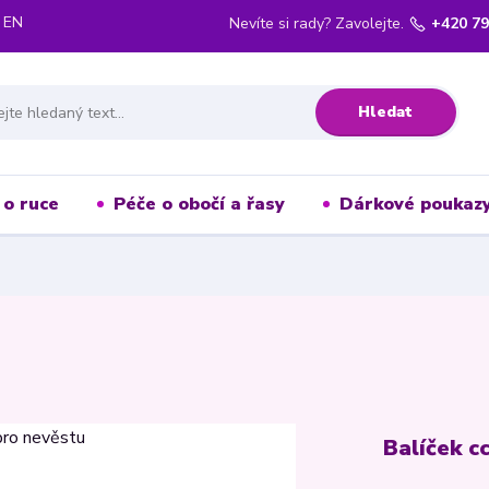
EN
Nevíte si rady? Zavolejte.
+420 79
Hledat
 o ruce
Péče o obočí a řasy
Dárkové poukaz
Balíček c