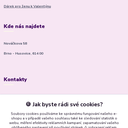
Dárek pro ženu k Valentýnu
Kde nás najdete
Nováčkova 58
Brno - Husovice, 614 00
Kontakty
Kateřina Kyslingová
+420 799 506 472
🍪 Jak byste rádi své cookies?
(Po-Pá, 8-16 hod.)
Soubory cookies používáme ke správnému fungování našeho e-
shopu a v případě vašeho souhlasu také ke sledování statistik o
bsbrno@gmail.com
webu, měření efektivity reklamních kampaní, zapamatování vašeho
oblíbeného nastavení při používání stránek, či zobrazení reklam