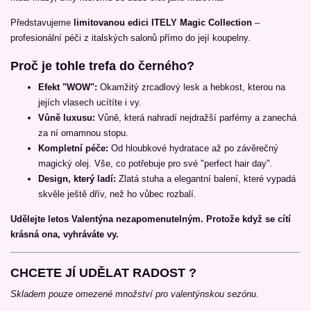
Představujeme
limitovanou edici ITELY Magic Collection
–
profesionální péči z italských salonů přímo do její koupelny.
Proč je tohle trefa do černého?
Efekt "WOW":
Okamžitý zrcadlový lesk a hebkost, kterou na
jejích vlasech ucítíte i vy.
Vůně luxusu:
Vůně, která nahradí nejdražší parfémy a zanechá
za ní omamnou stopu.
Kompletní péče:
Od hloubkové hydratace až po závěrečný
magický olej. Vše, co potřebuje pro své "perfect hair day".
Design, který ladí:
Zlatá stuha a elegantní balení, které vypadá
skvěle ještě dřív, než ho vůbec rozbalí.
Udělejte letos Valentýna nezapomenutelným. Protože když se cítí
krásná ona, vyhráváte vy.
CHCETE JÍ UDĚLAT RADOST ?
Skladem pouze omezené množství pro valentýnskou sezónu.