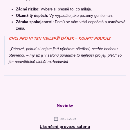
Žádné riziko:
Vybere si přesně to, co miluje.
Okamžitý úspěch:
Vy vypadáte jako pozorný gentleman.
Záruka spokojenosti:
Domů se vám vrátí odpočatá a usměvavá
žena.
CHCI PRO NI TEN NEJLEPŠÍ DÁREK – KOUPIT POUKAZ
„Pánové, pokud si nejste jistí výběrem ošetření, nechte hodnotu
otevřenou – my už jí v salonu poradíme to nejlepší pro její pleť.“
To
jim neuvěřitelně ulehčí rozhodování.
Novinky
29.07.2026
Ukončení provozu salonu