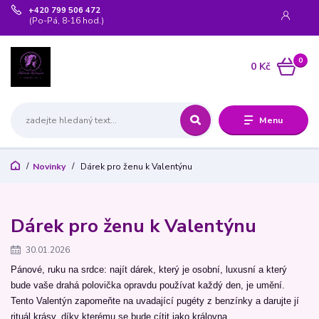
+420 799 506 472
(Po-Pá, 8-16 hod.)
0
0 Kč
Menu
Novinky
Dárek pro ženu k Valentýnu
Dárek pro ženu k Valentýnu
30.01.2026
Pánové, ruku na srdce: najít dárek, který je osobní, luxusní a který
bude vaše drahá polovička opravdu používat každý den, je umění.
Tento Valentýn zapomeňte na uvadající pugéty z benzínky a darujte jí
rituál krásy, díky kterému se bude cítit jako královna.