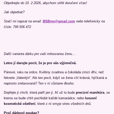
Objednejte do 10. 2.2026, abychom stihli doručení včas!
Jak objednat?
Stačí mi napsat na email:
BSBrno@gmail.com
nebo telefonicky na
čísle: 799 506 472
Další varianta dárku pro vaši milouvanou ženu....
Letos jí darujte pocit, že je pro vás výjimečná.
Pánové, ruku na srdce. Květiny zvadnou a čokoláda zmizí dřív, než
řeknete „Valentýn“. Ale ten pocit, když se žena cítí krásná, hýčkaná a
naprosto zrelaxovaná? Ten v ní zůstane dlouho.
Dopřejte jí chvíli, která patří jen jí. Ať už to bude
precizní manikúra
, se
kterou se bude chtít pochlubit každé kamarádce, nebo
luxusní
kosmetické ošetření
, které z ní smyje stres všedních dnů.
Proč dárkový poukaz?