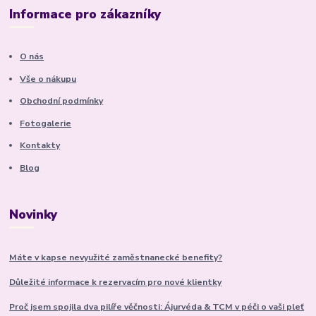
Informace pro zákazníky
O nás
Vše o nákupu
Obchodní podmínky
Fotogalerie
Kontakty
Blog
Novinky
Máte v kapse nevyužité zaměstnanecké benefity?
Důležité informace k rezervacím pro nové klientky
Proč jsem spojila dva pilíře věčnosti: Ájurvéda & TCM v péči o vaši pleť