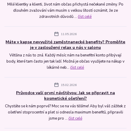
Milé klientky a klienti, život nám občas přichystá nečekané změny. Po
dlouhém zvažování vám musím s velkou lítostí oznámit, že ze
zdravotních důvodů ...
číst celé
11.05.2026
Máte v kapse nevyužité zaměstnanecké benefity? Proměňte
je v zasloužený relax u nás v salonu
Většina z nás to zná. Každý měsíc nám na benefitní konto přibývají
body, které tam často jen tak leží. Možná je občas využijete na nákup v
lékárně neb...
číst celé
15.02.2026
Průvodce vaší první návštěvou: Jak se připravit na
kosmetické ošetření?
Chystáte se k nám poprvé? Moc se na vás těšíme! Aby byl váš zážitek z
ošetření stoprocentní a pleť si odnesla maximum benefitů, připravili
jsme pro ...
číst celé