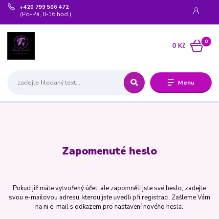
+420 799 506 472
(Po-Pá, 8-16 hod.)
0
0 Kč
Menu
Zapomenuté heslo
Pokud již máte vytvořený účet, ale zapomněli jste své heslo, zadejte
svou e-mailovou adresu, kterou jste uvedli při registraci. Zašleme Vám
na ni e-mail s odkazem pro nastavení nového hesla.