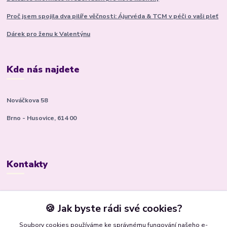
Proč jsem spojila dva pilíře věčnosti: Ájurvéda & TCM v péči o vaši pleť
Dárek pro ženu k Valentýnu
Kde nás najdete
Nováčkova 58
Brno - Husovice, 614 00
Kontakty
Kateřina Kyslingová
+420 799 506 472
🍪 Jak byste rádi své cookies?
(Po-Pá, 8-16 hod.)
Soubory cookies používáme ke správnému fungování našeho e-