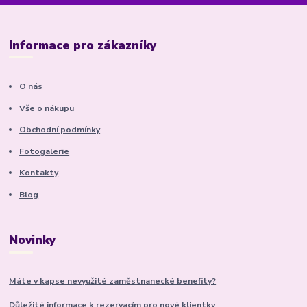
Informace pro zákazníky
O nás
Vše o nákupu
Obchodní podmínky
Fotogalerie
Kontakty
Blog
Novinky
Máte v kapse nevyužité zaměstnanecké benefity?
Důležité informace k rezervacím pro nové klientky