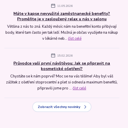
11.05.2026
Máte v kapse nevyužité zaměstnanecké benefity?
Proměňte je v zasloužený relax u nás v salonu
Většina z nás to zná. Každý měsíc nám na benefitní konto přibývají
body, které tam často jen tak leží. Možná je občas využijete na nákup
v lékárně neb...
číst celé
15.02.2026
Průvodce vaší první návštěvou: Jak se připravit na
kosmetické ošetření?
Chystáte se k nám poprvé? Moc se na vás těšíme! Aby byl váš
zážitek z ošetření stoprocentní a pleť si odnesla maximum benefitů,
připravili jsme pro ...
číst celé
Zobrazit všechny novinky