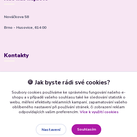
Nováčkova 58
Brno - Husovice, 614 00
Kontakty
Kateřina Kyslingová
+420 799 506 472
🍪 Jak byste rádi své cookies?
(Po-Pá, 8-16 hod.)
Soubory cookies používáme ke správnému fungování našeho e-
shopu a v případě vašeho souhlasu také ke sledování statistik o
bsbrno@gmail.com
webu, měření efektivity reklamních kampaní, zapamatování vašeho
oblíbeného nastavení při používání stránek, či zobrazení reklam
odpovídajících vašim preferencím.
Více k využití cookies
Souhlasím
Nastavení