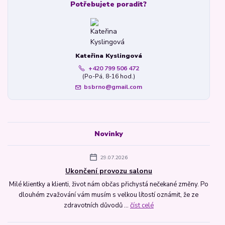
Potřebujete poradit?
Kateřina Kyslingová
+420 799 506 472
(Po-Pá, 8-16 hod.)
bsbrno@gmail.com
Novinky
29.07.2026
Ukončení provozu salonu
Milé klientky a klienti, život nám občas přichystá nečekané změny. Po
dlouhém zvažování vám musím s velkou lítostí oznámit, že ze
zdravotních důvodů ...
číst celé