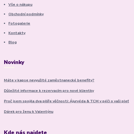
Vše o nákupu
Obchodní podmínky
Fotogalerie
Kontakty
Blog
Novinky
Máte v kapse nevyužité zaměstnanecké benefity?
Důležité informace k rezervacím pro nové klientky
Proč jsem spojila dva pilíře věčnosti: Ájurvéda & TCM v péči o vaši pleť
Dárek pro ženu k Valentýnu
Kde nás najdete