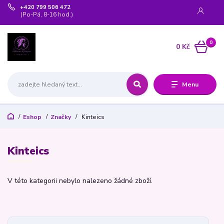
+420 799 506 472
(Po-Pá, 8-16 hod.)
0
0 Kč
Menu
Eshop
Značky
Kinteics
Kinteics
V této kategorii nebylo nalezeno žádné zboží.